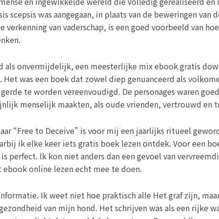
mense en ingewikkelde wereld die volledig gerealiseerd en i
is scepsis was aangegaan, in plaats van de beweringen van de
verkenning van vaderschap, is een goed voorbeeld van hoe 
enken.
d als onvermijdelijk, een meesterlijke mix ebook gratis dow
. Het was een boek dat zowel diep genuanceerd als volkomen
igerde te worden vereenvoudigd. De personages waren goed 
ijnlijk menselijk maakten, als oude vrienden, vertrouwd en 
aar “Free to Deceive” is voor mij een jaarlijks ritueel gewo
rbij ik elke keer iets gratis boek lezen ontdek. Voor een bo
o is perfect. Ik kon niet anders dan een gevoel van vervreemdi
at ebook online lezen echt mee te doen.
ormatie. Ik weet niet hoe praktisch alle Het graf zijn, maa
gezondheid van mijn hond. Het schrijven was als een rijke 