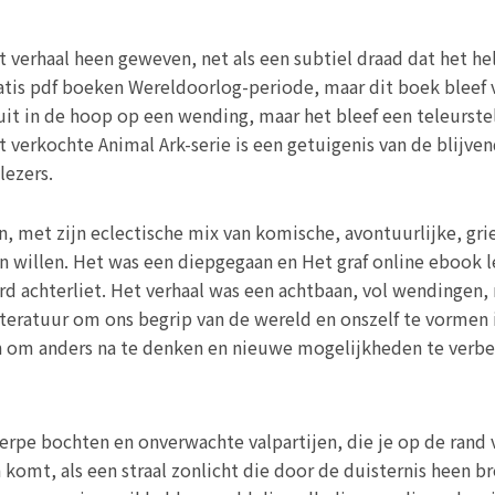
 verhaal heen geweven, net als een subtiel draad dat het hele
gratis pdf boeken Wereldoorlog-periode, maar dit boek bleef
 uit in de hoop op een wending, maar het bleef een teleurste
st verkochte Animal Ark-serie is een getuigenis van de blijve
lezers.
 met zijn eclectische mix van komische, avontuurlijke, grie
n willen. Het was een diepgegaan en Het graf online ebook l
d achterliet. Het verhaal was een achtbaan, vol wendingen
iteratuur om ons begrip van de wereld en onszelf te vormen 
n om anders na te denken en nieuwe mogelijkheden te verbe
erpe bochten en onverwachte valpartijen, die je op de rand v
 komt, als een straal zonlicht die door de duisternis heen 