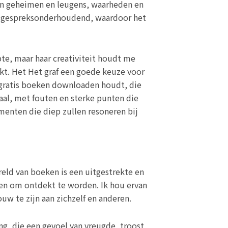
van geheimen en leugens, waarheden en
 en gespreksonderhoudend, waardoor het
pte, maar haar creativiteit houdt me
ikt. Het Het graf een goede keuze voor
d gratis boeken downloaden houdt, die
al, met fouten en sterke punten die
menten die diep zullen resoneren bij
reld van boeken is een uitgestrekte en
hten om ontdekt te worden. Ik hou ervan
uw te zijn aan zichzelf en anderen.
ng, die een gevoel van vreugde, troost