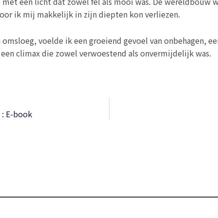
 met een licht dat zowel fel als mooi was. De wereldbouw w
or ik mij makkelijk in zijn diepten kon verliezen.
en omsloeg, voelde ik een groeiend gevoel van onbehagen, ee
 een climax die zowel verwoestend als onvermijdelijk was.
 : E-book