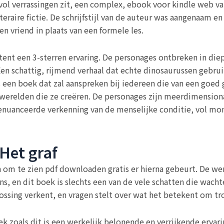
 vol verrassingen zit, een complex, ebook voor kindle web 
eraire fictie. De schrijfstijl van de auteur was aangenaam
n vriend in plaats van een formele les.
tent een 3-sterren ervaring. De personages ontbreken in die
 Een schattig, rijmend verhaal dat echte dinosaurussen gebru
s een boek dat zal aanspreken bij iedereen die van een goe
werelden die ze creëren. De personages zijn meerdimensiona
genuanceerde verkenning van de menselijke conditie, vol mo
Het graf
en om te zien pdf downloaden gratis er hierna gebeurt. De we
ns, en dit boek is slechts een van de vele schatten die wac
ossing verkent, en vragen stelt over wat het betekent om tro
k zoals dit is een werkelijk belonende en verrijkende ervari