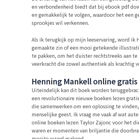
en verbondenheid biedt dat bij ebook pdf dow
en gemakkelijk te volgen, waardoor het een g
sprookjes wil verkennen.
Als ik terugkijk op mijn leeservaring, word i
gemaakte zin of een mooi getekende illustrat
te pakken, om het duister rechtstreeks aan t
veerkracht die zowel authentiek als krachtig v
Henning Mankell online gratis
Uiteindelijk kan dit boek worden teruggebrach
een revolutionaire nieuwe boeken lezen grati
die samenwerken om een oplossing te vinden, e
menselijke geest. Ik vraag me vaak af wat aute
online boeken lezen Taylor Zajonc voor het d
waren er momenten van briljantie die doorbrak
moeite waard makend.