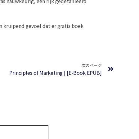
as nauwkeurig, een rijk gedetailleerd
n kruipend gevoel dat er gratis boek
Next
次のページ
Principles of Marketing | [E-Book EPUB]