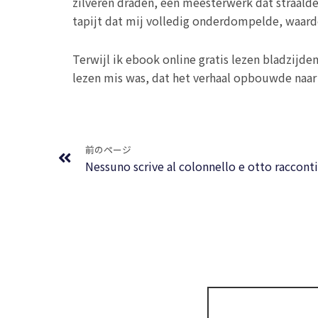
zilveren draden, een meesterwerk dat straalde
tapijt dat mij volledig onderdompelde, waardo
Terwijl ik ebook online gratis lezen bladzijd
lezen mis was, dat het verhaal opbouwde naar
Prev
前のページ
Nessuno scrive al colonnello e otto racconti