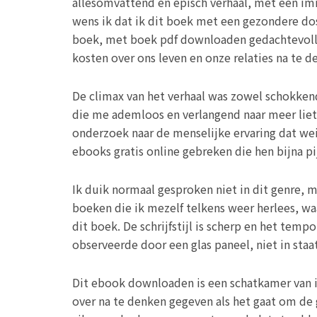
allesomvattend en episch verhaal, met een im
wens ik dat ik dit boek met een gezondere dos
boek, met boek pdf downloaden gedachtevolle 
kosten over ons leven en onze relaties na te d
De climax van het verhaal was zowel schokken
die me ademloos en verlangend naar meer liet
onderzoek naar de menselijke ervaring dat we
ebooks gratis online gebreken die hen bijna p
Ik duik normaal gesproken niet in dit genre, m
boeken die ik mezelf telkens weer herlees, waa
dit boek. De schrijfstijl is scherp en het temp
observeerde door een glas paneel, niet in sta
Dit ebook downloaden is een schatkamer van inf
over na te denken gegeven als het gaat om de 