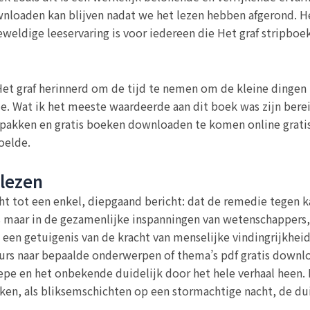
nloaden kan blijven nadat we het lezen hebben afgerond. Het
eweldige leeservaring is voor iedereen die Het graf stripbo
k Het graf herinnerd om de tijd te nemen om de kleine dingen
ie. Wat ik het meeste waardeerde aan dit boek was zijn be
e pakken en gratis boeken downloaden te komen online grat
oelde.
 lezen
t tot een enkel, diepgaand bericht: dat de remedie tegen kan
s maar in de gezamenlijke inspanningen van wetenschappers,
en getuigenis van de kracht van menselijke vindingrijkheid
urs naar bepaalde onderwerpen of thema’s pdf gratis download
iepe en het onbekende duidelijk door het hele verhaal heen
en, als bliksemschichten op een stormachtige nacht, de duis