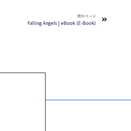
Next
次のページ
Falling Angels | eBook (E-Book)