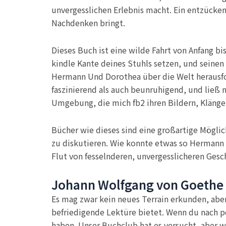
unvergesslichen Erlebnis macht. Ein entzücken
Nachdenken bringt.
Dieses Buch ist eine wilde Fahrt von Anfang
kindle Kante deines Stuhls setzen, und sein
Hermann Und Dorothea über die Welt herausfo
faszinierend als auch beunruhigend, und ließ 
Umgebung, die mich fb2 ihren Bildern, Klänge
Bücher wie dieses sind eine großartige Möglic
zu diskutieren. Wie konnte etwas so Hermann 
Flut von fesselnderen, unvergesslicheren Gesc
Johann Wolfgang von Goethe
Es mag zwar kein neues Terrain erkunden, aber 
befriedigende Lektüre bietet. Wenn du nach pd
haben. Unser Buchclub hat es versucht, aber wi