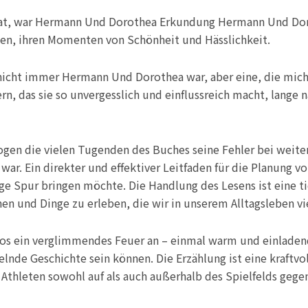
hat, war Hermann Und Dorothea Erkundung Hermann Und Dor
ken, ihren Momenten von Schönheit und Hässlichkeit.
d nicht immer Hermann Und Dorothea war, aber eine, die mic
rn, das sie so unvergesslich und einflussreich macht, lang
ogen die vielen Tugenden des Buches seine Fehler bei weite
war. Ein direkter und effektiver Leitfaden für die Planung v
ige Spur bringen möchte. Die Handlung des Lesens ist eine t
en und Dinge zu erleben, die wir in unserem Alltagsleben vie
nlos ein verglimmendes Feuer an – einmal warm und einladen
selnde Geschichte sein können. Die Erzählung ist eine kraftv
Athleten sowohl auf als auch außerhalb des Spielfelds gege