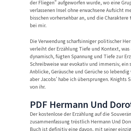
der Fliegen” aufgeworfen wurde, wo eine Grupp
verlassenen Insel ohne erwachsene Aufsicht me
bisschen vorhersehbar an, und die Charaktere t
bei mir.
Die Verwendung scharfsinniger politischer H
verleiht der Erzählung Tiefe und Kontext, wa
dynamisch, fügten Spannung und Tiefe zur Erz
Schreibweise war evokativ und immersiv, ein s
Anblicke, Geräusche und Gerüche so lebendig wa
aber Jacobs’ habe ich übersprungen. Knights S
von ihr.
PDF Hermann Und Doro
Der kostenlose der Erzählung auf die Souveräni
zusammenfassung tröstlich Hermann Und Doroth
Buch ist definitiv eine davon, mit seiner einz