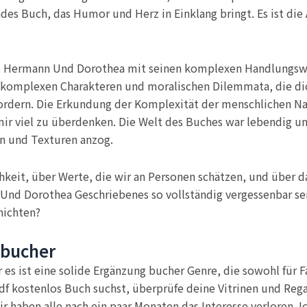
des Buch, das Humor und Herz in Einklang bringt. Es ist die
 bis Hermann Und Dorothea mit seinen komplexen Handlungs
en komplexen Charakteren und moralischen Dilemmata, die 
rdern. Die Erkundung der Komplexität der menschlichen Nat
mir viel zu überdenken. Die Welt des Buches war lebendig und
n und Texturen anzog.
hkeit, über Werte, die wir an Personen schätzen, und über d
Und Dorothea Geschriebenes so vollständig vergessenbar sei
hichten?
 bucher
es ist eine solide Ergänzung bucher Genre, die sowohl für Fa
f kostenlos Buch suchst, überprüfe deine Vitrinen und Rega
r haben alle nach ein paar Monaten das Interesse verloren. Ic