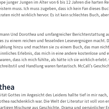
e junger Jungen im Alter von 6 bis 12 Jahren die harten Re
istern muss. Ich muss zugeben, dass ich kein Fan dieses Buch
raten nicht wirklich hervor. Es ist kein schlechtes Buch, abe
ermann Und Dorothea und umfangreicher Berichterstattung a
s es zu einem reichen und fesselnden Lesevergnügen macht. 
ählung hinzu und machten sie zu einem Buch, das man nicht
innliches Erlebnis, das mich in eine andere kostenlose und 
ren, dass ich mich fühlte, als hätte ich sie wirklich erlebt
chreibstil und Handlung waren fantastisch. McCall’s Geschich
thea
tät Gottes im Angesicht des Leidens hallte tief in mir nach,
ea nachdenklich war. Die Welt der Literatur ist voll von e
igartigen Mischung aus Geschichte, Drama und persönlicher E