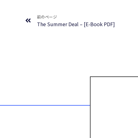
Prev
前のページ
The Summer Deal – [E-Book PDF]