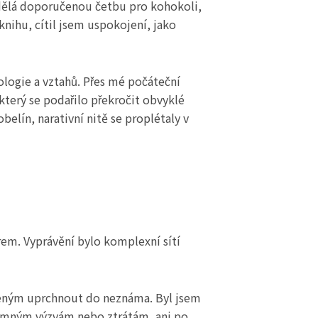
í dělá doporučenou četbu pro kohokoli,
nihu, cítil jsem uspokojení, jako
ologie a vztahů. Přes mé počáteční
terý se podařilo překročit obvyklé
belín, narativní nitě se proplétaly v
rem. Vyprávění bylo komplexní sítí
ceným uprchnout do neznáma. Byl jsem
významným výzvám nebo ztrátám, ani po