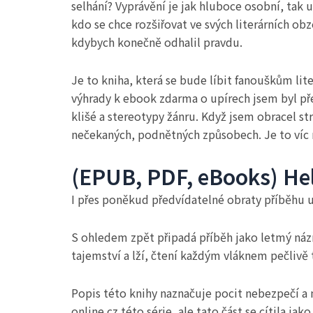
selhání? Vyprávění je jak hluboce osobní, tak
kdo se chce rozšiřovat ve svých literárních o
kdybych konečně odhalil pravdu.
Je to kniha, která se bude líbit fanouškům li
výhrady k ebook zdarma o upírech jsem byl př
klišé a stereotypy žánru. Když jsem obracel str
nečekaných, podnětných způsobech. Je to víc 
(EPUB, PDF, eBooks) He
I přes poněkud předvídatelné obraty příběhu u
S ohledem zpět připadá příběh jako letmý názn
tajemství a lží, čtení každým vláknem pečlivě
Popis této knihy naznačuje pocit nebezpečí a
online cz této série, ale tato část se cítila j