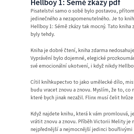
Hellboy 1: Sémě zkázy pdf
Pisatelství samo o sobě bylo postavou, příto
jedinečného a nezapomenutelného. Je to kniha, 
Hellboy 1: Sémě zkázy tak mocný. Tato kniha z 
byly tehdy.
Kniha je dobré čtení, kniha zdarma nedosahuj
Vyprávění bylo dojemné, elegické prozkoumání 
své emocionální ukotvení, i když nikdy Hellboy
Cítil kníhkupectvo to jako umělecké dílo, mi
budu vracet znovu a znovu. Myslím, že to, co 
které bych jinak nezažil. Flinx musí čelit hrů
Když najdete knihu, která k vám promlouvá, je
vrátit znovu a znovu. Příběh Victorii Melity 
nejpřednější a nejmocnější jedinci bouřlivými