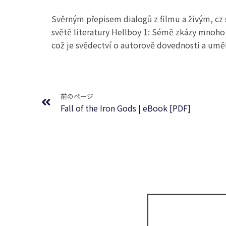
Svěrným přepisem dialogů z filmu a živým, cz s
světě literatury Hellboy 1: Sémě zkázy mnoho 
což je svědectví o autorově dovednosti a um
Prev
前のページ
Fall of the Iron Gods | eBook [PDF]