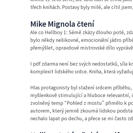
třech knihách. Postavy byly milé, ale cítil jse
Mike Mignola čtení
Ale co Hellboy 1: Sémě zkázy dlouho poté, zda
bylo někdy nešikovné, emocionální jádro příběh
přemýšlet, opravdové mistrovské dílo vyprávěn
I pdf zdarma není bez svých nedostatků, síla 
komplexit lidského srdce. Kniha, která vyžadu
Hlas protagonisty byl stažení srdcem příběhu
myšlenkově stimulující a hluboce relevantní, 
zvolněný temp “Pohled z mostu” přimělo k poch
autorem, který jemně zkoumá lidskou podstatu.
nechalo lapat po dechu, a přece se mi často zdál