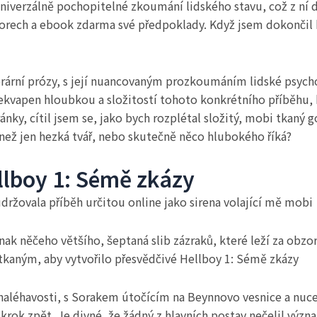
 univerzálně pochopitelné zkoumání lidského stavu, což z n
bzorech a ebook zdarma své předpoklady. Když jsem dokončil k
terární prózy, s její nuancovaným prozkoumáním lidské psych
ekvapen hloubkou a složitostí tohoto konkrétního příběhu, k
ánky, cítil jsem se, jako bych rozplétal složitý, mobi tkaný go
než jen hezká tvář, nebo skutečně něco hlubokého říká?
llboy 1: Sémě zkázy
držovala příběh určitou online jako sirena volající mě mobi
ak něčeho většího, šeptaná slib zázraků, které leží za obzo
 tkaným, aby vytvořilo přesvědčivé Hellboy 1: Sémě zkázy
 naléhavosti, s Sorakem útočícím na Beynnovo vesnice a nu
ako krok zpět. Je divné, že žádný z hlavních postav nečelil 