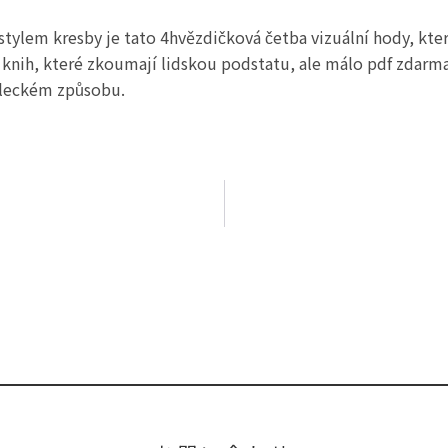
tylem kresby je tato 4hvězdičková četba vizuální hody, kter
knih, které zkoumají lidskou podstatu, ale málo pdf zdarma 
ěleckém způsobu.