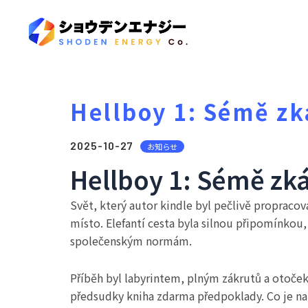
Hellboy 1: Sémě zk
2025-10-27
お知らせ
Hellboy 1: Sémě zká
Svět, který autor kindle byl pečlivě propracov
místo. Elefantí cesta byla silnou připomínkou, 
společenským normám.
Příběh byl labyrintem, plným zákrutů a otoče
předsudky kniha zdarma předpoklady. Co je na p