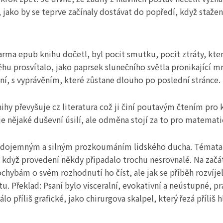
m, jako by se teprve začínaly dostávat do popředí, když stažen
rma epub knihu dočetl, byl pocit smutku, pocit ztráty, kte
u prosvítalo, jako paprsek slunečního světla pronikající mra
í, s vyprávěním, které zůstane dlouho po poslední stránce.
knihy převyšuje cz literatura což ji činí poutavým čtením pr
je nějaké duševní úsilí, ale odměna stojí za to pro matemat
, dojemným a silným prozkoumáním lidského ducha. Témata id
i když provedení někdy připadalo trochu nesrovnalé. Na zač
ybám o svém rozhodnutí ho číst, ale jak se příběh rozvíjel, 
 Překlad: Psaní bylo visceralní, evokativní a neústupné, p
o příliš grafické, jako chirurgova skalpel, který řezá příliš 