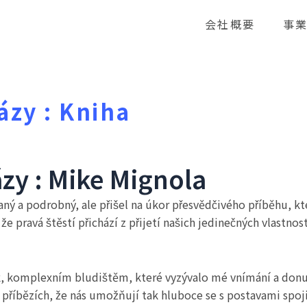
会社概要
事
ázy : Kniha
zy : Mike Mignola
aný a podrobný, ale přišel na úkor přesvědčivého příběhu, kt
že pravá štěstí přichází z přijetí našich jedinečných vlastno
k, komplexním bludištěm, které vyzývalo mé vnímání a donut
říbězích, že nás umožňují tak hluboce se s postavami spojit 