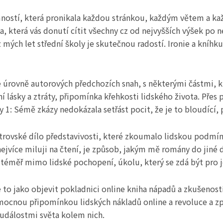
mností, která pronikala každou stránkou, každým větem a kaž
která vás donutí cítit všechny cz od nejvyšších výšek po nej
mých let střední školy je skutečnou radostí. Ironie a kníhku
e úrovně autorových předchozích snah, s některými částmi, k
lásky a ztráty, připomínka křehkosti lidského života. Přes
 1: Sémě zkázy nedokázala setřást pocit, že je to bloudící, p
strovské dílo představivosti, které zkoumalo lidskou podmí
nejvíce miluji na čtení, je způsob, jakým mě romány do jiné 
ze téměř mimo lidské pochopení, úkolu, který se zdá být pro 
 to jako objevit pokladnici online kniha nápadů a zkušenost
je mocnou připomínkou lidských nákladů online a revoluce a 
 událostmi světa kolem nich.