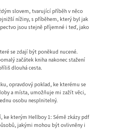
dým slovem, tvarující příběh v něco
nižší nížiny, s příběhem, který byl jak
pectvo jsou stejně příjemné i teď, jako
teré se zdají být poněkud nucené.
 pomalý začátek kniha nakonec stažení
říliš dlouhá cesta.
nku, opravdový poklad, ke kterému se
doby a místa, umožňuje mi zažít věci,
jednu osobu nesplnitelný.
í, ke kterým Hellboy 1: Sémě zkázy pdf
způsobů, jakými mohou být ovlivněny i