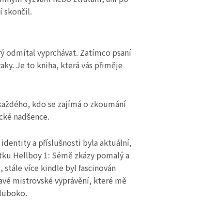
í skončil.
rý odmítal vyprchávat. Zatímco psaní
ky. Je to kniha, která vás přiměje
o každého, kdo se zajímá o zkoumání
ické nadšence.
entity a příslušnosti byla aktuální,
átku Hellboy 1: Sémě zkázy pomalý a
stále více kindle byl fascinován
ravé mistrovské vyprávění, které mě
hluboko.