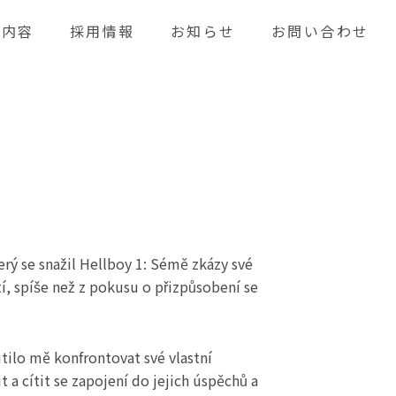
業内容
採用情報
お知らせ
お問い合わせ
erý se snažil Hellboy 1: Sémě zkázy své
stí, spíše než z pokusu o přizpůsobení se
ilo mě konfrontovat své vlastní
a cítit se zapojení do jejich úspěchů a