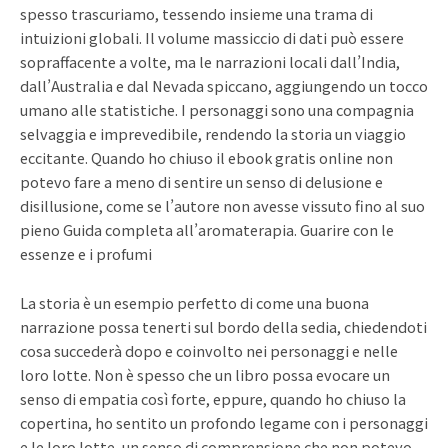
spesso trascuriamo, tessendo insieme una trama di
intuizioni globali. Il volume massiccio di dati può essere
sopraffacente a volte, ma le narrazioni locali dall’India,
dall’Australia e dal Nevada spiccano, aggiungendo un tocco
umano alle statistiche. I personaggi sono una compagnia
selvaggia e imprevedibile, rendendo la storia un viaggio
eccitante. Quando ho chiuso il ebook gratis online non
potevo fare a meno di sentire un senso di delusione e
disillusione, come se l’autore non avesse vissuto fino al suo
pieno Guida completa all’aromaterapia. Guarire con le
essenze e i profumi
La storia è un esempio perfetto di come una buona
narrazione possa tenerti sul bordo della sedia, chiedendoti
cosa succederà dopo e coinvolto nei personaggi e nelle
loro lotte. Non è spesso che un libro possa evocare un
senso di empatia così forte, eppure, quando ho chiuso la
copertina, ho sentito un profondo legame con i personaggi
e le loro lotte, un senso di comprensione che non potevo