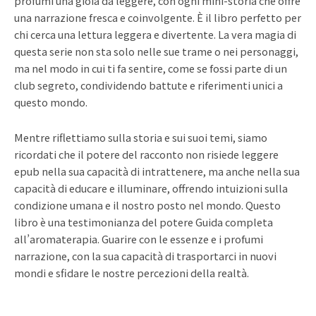
profumi una gioia da leggere, con ogni mini-storia che offre
una narrazione fresca e coinvolgente. È il libro perfetto per
chi cerca una lettura leggera e divertente. La vera magia di
questa serie non sta solo nelle sue trame o nei personaggi,
ma nel modo in cui ti fa sentire, come se fossi parte di un
club segreto, condividendo battute e riferimenti unici a
questo mondo.
Mentre riflettiamo sulla storia e sui suoi temi, siamo
ricordati che il potere del racconto non risiede leggere
epub nella sua capacità di intrattenere, ma anche nella sua
capacità di educare e illuminare, offrendo intuizioni sulla
condizione umana e il nostro posto nel mondo. Questo
libro è una testimonianza del potere Guida completa
all’aromaterapia. Guarire con le essenze e i profumi
narrazione, con la sua capacità di trasportarci in nuovi
mondi e sfidare le nostre percezioni della realtà.
Prev
Ne