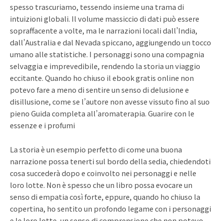
spesso trascuriamo, tessendo insieme una trama di
intuizioni globali. Il volume massiccio di dati può essere
sopraffacente a volte, ma le narrazioni locali dall’India,
dall’Australia e dal Nevada spiccano, aggiungendo un tocco
umano alle statistiche. I personaggi sono una compagnia
selvaggia e imprevedibile, rendendo la storia un viaggio
eccitante. Quando ho chiuso il ebook gratis online non
potevo fare a meno di sentire un senso di delusione e
disillusione, come se l’autore non avesse vissuto fino al suo
pieno Guida completa all’aromaterapia. Guarire con le
essenze e i profumi
La storia è un esempio perfetto di come una buona
narrazione possa tenerti sul bordo della sedia, chiedendoti
cosa succederà dopo e coinvolto nei personaggi e nelle
loro lotte. Non è spesso che un libro possa evocare un
senso di empatia così forte, eppure, quando ho chiuso la
copertina, ho sentito un profondo legame con i personaggi
e le loro lotte, un senso di comprensione che non potevo