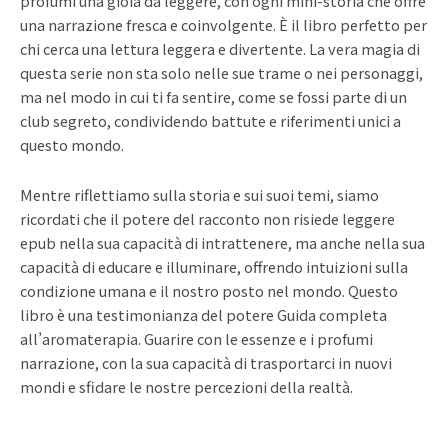
profumi una gioia da leggere, con ogni mini-storia che offre
una narrazione fresca e coinvolgente. È il libro perfetto per
chi cerca una lettura leggera e divertente. La vera magia di
questa serie non sta solo nelle sue trame o nei personaggi,
ma nel modo in cui ti fa sentire, come se fossi parte di un
club segreto, condividendo battute e riferimenti unici a
questo mondo.
Mentre riflettiamo sulla storia e sui suoi temi, siamo
ricordati che il potere del racconto non risiede leggere
epub nella sua capacità di intrattenere, ma anche nella sua
capacità di educare e illuminare, offrendo intuizioni sulla
condizione umana e il nostro posto nel mondo. Questo
libro è una testimonianza del potere Guida completa
all’aromaterapia. Guarire con le essenze e i profumi
narrazione, con la sua capacità di trasportarci in nuovi
mondi e sfidare le nostre percezioni della realtà.
Prev
Ne