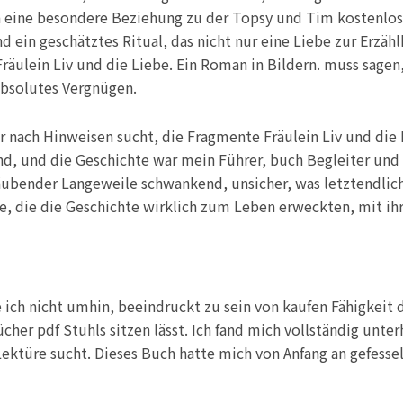
en eine besondere Beziehung zu der Topsy und Tim kostenlos 
d ein geschätztes Ritual, das nicht nur eine Liebe zur Erzä
räulein Liv und die Liebe. Ein Roman in Bildern. muss sagen
absolutes Vergnügen.
 der nach Hinweisen sucht, die Fragmente Fräulein Liv und die
 und die Geschichte war mein Führer, buch Begleiter und 
äubender Langeweile schwankend, unsicher, was letztendlic
e, die die Geschichte wirklich zum Leben erweckten, mit ih
e ich nicht umhin, beeindruckt zu sein von kaufen Fähigkeit 
ücher pdf Stuhls sitzen lässt. Ich fand mich vollständig un
Lektüre sucht. Dieses Buch hatte mich von Anfang an gefesse