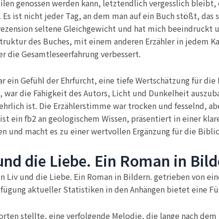
eilen genossen werden kann, letztendlich vergesslich bleibt,
. Es ist nicht jeder Tag, an dem man auf ein Buch stößt, das
 rezension seltene Gleichgewicht und hat mich beeindruckt 
Struktur des Buches, mit einem anderen Erzähler in jedem Kap
 der die Gesamtleseerfahrung verbessert.
 ein Gefühl der Ehrfurcht, eine tiefe Wertschätzung für di
war die Fähigkeit des Autors, Licht und Dunkelheit auszuba
hrlich ist. Die Erzählerstimme war trocken und fesselnd, ab
 ein fb2 an geologischem Wissen, präsentiert in einer klare
en und macht es zu einer wertvollen Ergänzung für die Bibli
nd die Liebe. Ein Roman in Bild
in Liv und die Liebe. Ein Roman in Bildern. getrieben von e
zufügung aktueller Statistiken in den Anhängen bietet eine Fü
orten stellte, eine verfolgende Melodie, die lange nach dem