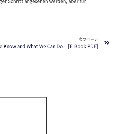
er Schritt angesehen werden, aber für
Next
次のページ
We Know and What We Can Do – [E-Book PDF]