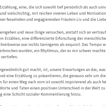
zählung, eine, die sich sowohl tief persönlich als auch univ
und vielschichtig, mit reichen inneren Leben und Motivatio
iner fesselnden und engagierenden Fräulein Liv und die Lieb
n eingehen und neue Dinge versuchen, anstatt sich an vertra
im Erzählen, eine differenzierte Erforschung der menschliche
reibweise war nichts Geringeres als exquisit. Das Tempo w
rbrochen wurden, ein Rhythmus, der es mir schwer machte, 
 vertiefen.
gewöhnlich gut macht, ist, unsere Erwartungen an das, was e
n und eine Erzählung zu präsentieren, die genauso sehr um di
 für einen Weg nach vorn ist sowohl inspirierend als auch her
e Worte und Taten einen positiven Unterschied in der Welt 
ung eine Schicht sozialer Kommentierung hinzu.