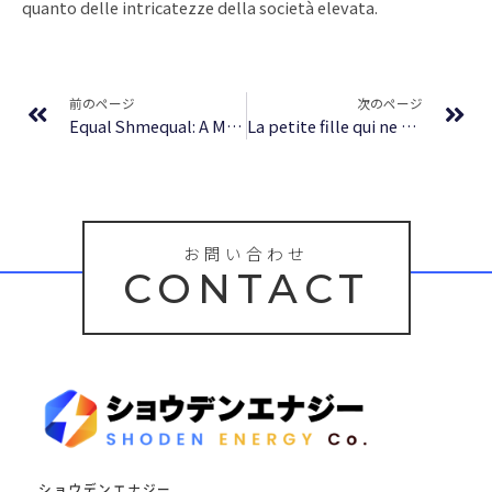
quanto delle intricatezze della società elevata.
Prev
Ne
前のページ
次のページ
Equal Shmequal: A Math Adventure : eBook [EPUB]
La petite fille qui ne voulait pas grossir | (EPUB)
お問い合わせ
CONTACT
ショウデンエナジー