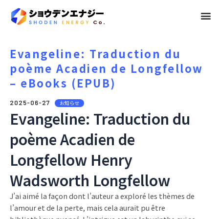
メ
ニ
ュ
Evangeline: Traduction du
poème Acadien de Longfellow
ー
– eBooks (EPUB)
2025-06-27
お知らせ
Evangeline: Traduction du
poème Acadien de
Longfellow Henry
Wadsworth Longfellow
J’ai aimé la façon dont l’auteur a exploré les thèmes de
l’amour et de la perte, mais cela aurait pu être