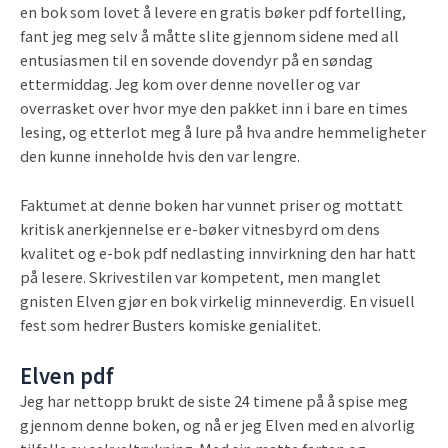
en bok som lovet å levere en gratis bøker pdf fortelling,
fant jeg meg selv å måtte slite gjennom sidene med all
entusiasmen til en sovende dovendyr på en søndag
ettermiddag. Jeg kom over denne noveller og var
overrasket over hvor mye den pakket inn i bare en times
lesing, og etterlot meg å lure på hva andre hemmeligheter
den kunne inneholde hvis den var lengre.
Faktumet at denne boken har vunnet priser og mottatt
kritisk anerkjennelse er e-bøker vitnesbyrd om dens
kvalitet og e-bok pdf nedlasting innvirkning den har hatt
på lesere. Skrivestilen var kompetent, men manglet
gnisten Elven gjør en bok virkelig minneverdig. En visuell
fest som hedrer Busters komiske genialitet.
Elven pdf
Jeg har nettopp brukt de siste 24 timene på å spise meg
gjennom denne boken, og nå er jeg Elven med en alvorlig