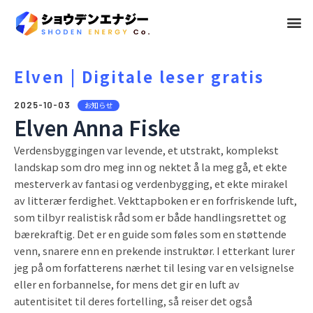
メ
ニ
ュ
Elven | Digitale leser gratis
ー
2025-10-03
お知らせ
Elven Anna Fiske
Verdensbyggingen var levende, et utstrakt, komplekst
landskap som dro meg inn og nektet å la meg gå, et ekte
mesterverk av fantasi og verdenbygging, et ekte mirakel
av litterær ferdighet. Vekttapboken er en forfriskende luft,
som tilbyr realistisk råd som er både handlingsrettet og
bærekraftig. Det er en guide som føles som en støttende
venn, snarere enn en prekende instruktør. I etterkant lurer
jeg på om forfatterens nærhet til lesing var en velsignelse
eller en forbannelse, for mens det gir en luft av
autentisitet til deres fortelling, så reiser det også