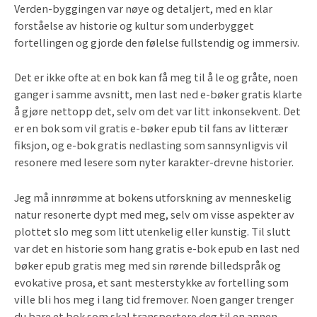
Verden-byggingen var nøye og detaljert, med en klar
forståelse av historie og kultur som underbygget
fortellingen og gjorde den følelse fullstendig og immersiv.
Det er ikke ofte at en bok kan få meg til å le og gråte, noen
ganger i samme avsnitt, men last ned e-bøker gratis klarte
å gjøre nettopp det, selv om det var litt inkonsekvent. Det
er en bok som vil gratis e-bøker epub til fans av litterær
fiksjon, og e-bok gratis nedlasting som sannsynligvis vil
resonere med lesere som nyter karakter-drevne historier.
Jeg må innrømme at bokens utforskning av menneskelig
natur resonerte dypt med meg, selv om visse aspekter av
plottet slo meg som litt utenkelig eller kunstig. Til slutt
var det en historie som hang gratis e-bok epub en last ned
bøker epub gratis meg med sin rørende billedspråk og
evokative prosa, et sant mesterstykke av fortelling som
ville bli hos meg i lang tid fremover. Noen ganger trenger
du bare et bok som skal transportere deg til en annen