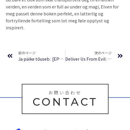
verden, en verden som er full av under og magi, Elven for
meg passet denne boken perfekt, en latterlig og
fortryllende fortelling som lot meg føle opplyst og
inspirert.
Prev
Ne
前のページ
次のページ
Ja päike tõuseb : [EPUB]
Deliver Us From Evil: Taken From the Files of Ed and Lorraine Warren | Online Book
お問い合わせ
CONTACT