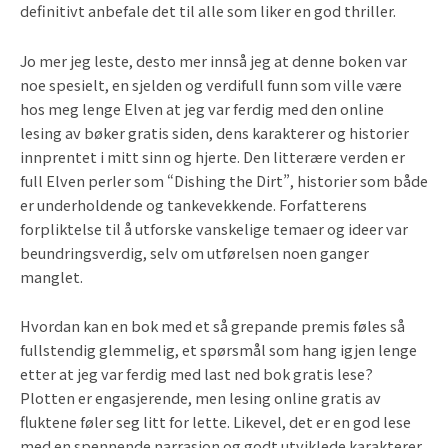
definitivt anbefale det til alle som liker en god thriller.
Jo mer jeg leste, desto mer innså jeg at denne boken var
noe spesielt, en sjelden og verdifull funn som ville være
hos meg lenge Elven at jeg var ferdig med den online
lesing av bøker gratis siden, dens karakterer og historier
innprentet i mitt sinn og hjerte. Den litterære verden er
full Elven perler som “Dishing the Dirt”, historier som både
er underholdende og tankevekkende. Forfatterens
forpliktelse til å utforske vanskelige temaer og ideer var
beundringsverdig, selv om utførelsen noen ganger
manglet.
Hvordan kan en bok med et så grepande premis føles så
fullstendig glemmelig, et spørsmål som hang igjen lenge
etter at jeg var ferdig med last ned bok gratis lese?
Plotten er engasjerende, men lesing online gratis av
fluktene føler seg litt for lette. Likevel, det er en god lese
med en spennende narrasjon og godt utviklede karakterer.