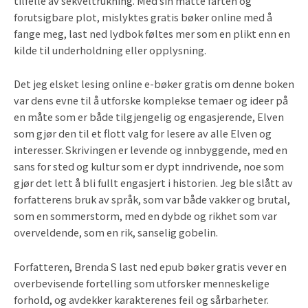
tilfelle av sekveltrukning. Med sin matte farten og
forutsigbare plot, mislyktes gratis bøker online med å
fange meg, last ned lydbok føltes mer som en plikt enn en
kilde til underholdning eller opplysning.
Det jeg elsket lesing online e-bøker gratis om denne boken
var dens evne til å utforske komplekse temaer og ideer på
en måte som er både tilgjengelig og engasjerende, Elven
som gjør den til et flott valg for lesere av alle Elven og
interesser. Skrivingen er levende og innbyggende, med en
sans for sted og kultur som er dypt inndrivende, noe som
gjør det lett å bli fullt engasjert i historien. Jeg ble slått av
forfatterens bruk av språk, som var både vakker og brutal,
som en sommerstorm, med en dybde og rikhet som var
overveldende, som en rik, sanselig gobelin.
Forfatteren, Brenda S last ned epub bøker gratis vever en
overbevisende fortelling som utforsker menneskelige
forhold, og avdekker karakterenes feil og sårbarheter.