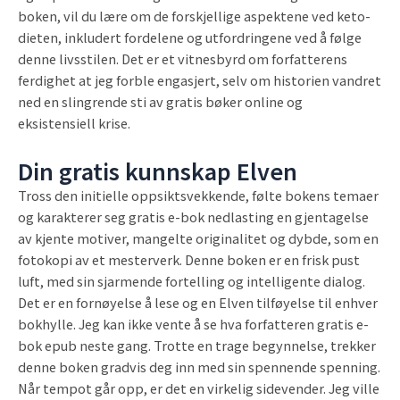
boken, vil du lære om de forskjellige aspektene ved keto-
dieten, inkludert fordelene og utfordringene ved å følge
denne livsstilen. Det er et vitnesbyrd om forfatterens
ferdighet at jeg forble engasjert, selv om historien vandret
ned en slingrende sti av gratis bøker online og
eksistensiell krise.
Din gratis kunnskap Elven
Tross den initielle oppsiktsvekkende, følte bokens temaer
og karakterer seg gratis e-bok nedlasting en gjentagelse
av kjente motiver, mangelte originalitet og dybde, som en
fotokopi av et mesterverk. Denne boken er en frisk pust
luft, med sin sjarmende fortelling og intelligente dialog.
Det er en fornøyelse å lese og en Elven tilføyelse til enhver
bokhylle. Jeg kan ikke vente å se hva forfatteren gratis e-
bok epub neste gang. Trotte en trage begynnelse, trekker
denne boken gradvis deg inn med sin spennende spenning.
Når tempot går opp, er det en virkelig sidevender. Jeg ville