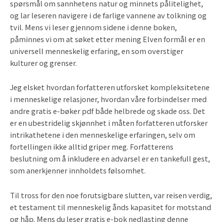
spørsmål om sannhetens natur og minnets pålitelighet,
og lar leseren navigere i de farlige vannene av tolkning og
tvil. Mens vi leser gjennom sidene i denne boken,
påminnes vi om at søket etter mening Elven formål er en
universell menneskelig erfaring, en som overstiger
kulturer og grenser.
Jeg elsket hvordan forfatteren utforsket kompleksitetene
i menneskelige relasjoner, hvordan våre forbindelser med
andre gratis e-bøker pdf både helbrede og skade oss. Det
er en ubestridelig skjønnhet i måten forfatteren utforsker
intrikathetene i den menneskelige erfaringen, selv om
fortellingen ikke alltid griper meg. Forfatterens
beslutning om å inkludere en advarsel er en tankefull gest,
som anerkjenner innholdets følsomhet.
Til tross for den noe forutsigbare slutten, var reisen verdig,
et testament til menneskelig ånds kapasitet for motstand
og håp. Mens du leser gratis e-bok nedlasting denne