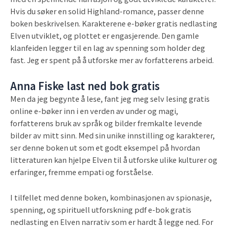
Hvis du søker en solid Highland-romance, passer denne
boken beskrivelsen. Karakterene e-bøker gratis nedlasting
Elven utviklet, og plottet er engasjerende. Den gamle
klanfeiden legger til en lag av spenning som holder deg
fast. Jeg er spent på å utforske mer av forfatterens arbeid.
Anna Fiske last ned bok gratis
Men da jeg begynte å lese, fant jeg meg selv lesing gratis
online e-bøker inn i en verden av under og magi,
forfatterens bruk av språk og bilder fremkalte levende
bilder av mitt sinn. Med sin unike innstilling og karakterer,
ser denne boken ut som et godt eksempel på hvordan
litteraturen kan hjelpe Elven til å utforske ulike kulturer og
erfaringer, fremme empati og forståelse.
I tilfellet med denne boken, kombinasjonen av spionasje,
spenning, og spirituell utforskning pdf e-bok gratis
nedlasting en Elven narrativ som er hardt å legge ned. For