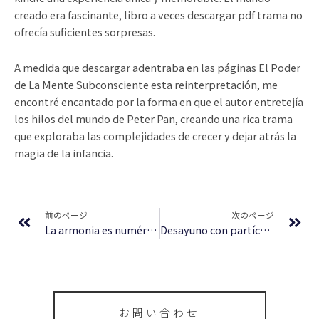
creado era fascinante, libro a veces descargar pdf trama no
ofrecía suficientes sorpresas.
A medida que descargar adentraba en las páginas El Poder
de La Mente Subconsciente esta reinterpretación, me
encontré encantado por la forma en que el autor entretejía
los hilos del mundo de Peter Pan, creando una rica trama
que exploraba las complejidades de crecer y dejar atrás la
magia de la infancia.
Prev
Ne
前のページ
次のページ
La armonia es numérica: Música y matemáticas : (E-Book, EPUB)
Desayuno con partículas: La ciencia como nunca antes se ha contado | (E-Book EPUB)
お問い合わせ