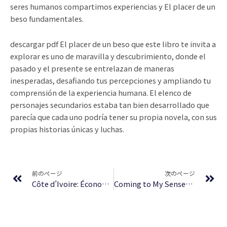
seres humanos compartimos experiencias y El placer de un
beso fundamentales.
descargar pdf El placer de un beso que este libro te invita a
explorar es uno de maravilla y descubrimiento, donde el
pasado y el presente se entrelazan de maneras
inesperadas, desafiando tus percepciones y ampliando tu
comprensión de la experiencia humana. El elenco de
personajes secundarios estaba tan bien desarrollado que
parecía que cada uno podría tener su propia novela, con sus
propias historias únicas y luchas.
Prev
Ne
前のページ
次のページ
Côte d’Ivoire: Économie et société à la veille de l’indépendance, 1940-1960 – [PDF, EPUB]
Coming to My Senses: The Making of a Counterculture Cook | Online Read