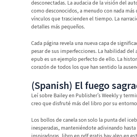
desconectadas. La audacia de la visión del aut
como desconocidos, a menudo con nada más que
vínculos que trascienden el tiempo. La narrac
detalles más pequeños.
Cada página revela una nueva capa de significad
pesar de sus imperfecciones. La habilidad del
epub es un ejemplo perfecto de ello. La histori
corazón de todos los que han sentido la ausen
(Spanish) El fuego sagr
Leí sobre Bailey en Publisher’s Weekly y termi
creo que disfruté más del libro por su entorno
Los bollos de canela son solo la punta del iceb
inesperadas, manteniéndote adivinando hasta el
inspiradoras, libro en pdf gratis hay algo en 