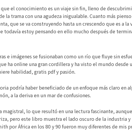
 que el conocimiento es un viaje sin fin, lleno de descubrim
de la trama con una agudeza inigualable. Cuanto más pienso
ta, que se va construyendo hasta un crescendo que es a la ve
que todavía estoy pensando en ello mucho después de termin
abras e imágenes se fusionaban como un río que fluye sin esf
e ha online una gran cordillera y ha visto el mundo desde u
ere habilidad, gratis pdf y pasión.
toria podría haber beneficiado de un enfoque más claro en a
món, a la deriva en un mar de confusiones.
a magistral, lo que resultó en una lectura fascinante, aunq
a, pero este libro muestra el lado oscuro de la industria y 
mith por África en los 80 y 90 fueron muy diferentes de mis p