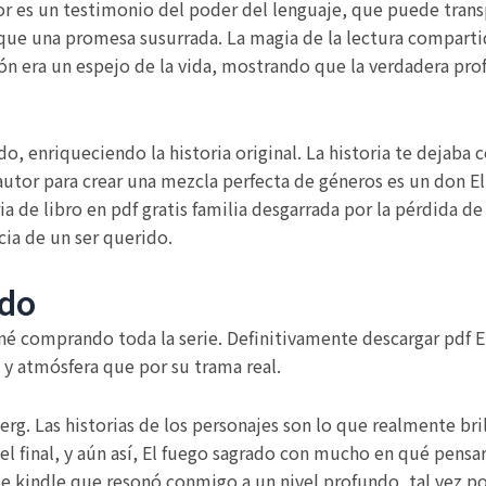
or es un testimonio del poder del lenguaje, que puede trans
 una promesa susurrada. La magia de la lectura compartida
ión era un espejo de la vida, mostrando que la verdadera pr
o, enriqueciendo la historia original. La historia te dejaba 
 autor para crear una mezcla perfecta de géneros es un don E
a de libro en pdf gratis familia desgarrada por la pérdida d
cia de un ser querido.
ado
né comprando toda la serie. Definitivamente descargar pdf E
 y atmósfera que por su trama real.
erg. Las historias de los personajes son lo que realmente brill
 final, y aún así, El fuego sagrado con mucho en qué pensar.
este kindle que resonó conmigo a un nivel profundo, tal vez p