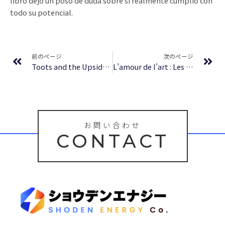
libro dejó un poso de duda sobre si realmente cumplió con
todo su potencial.
Prev
Ne
前のページ
次のページ
Toots and the Upside Down House | Read Book Online
L’amour de l’art : Les musées d’art européens et leur public – [PDF, EPUB]
お問い合わせ
CONTACT