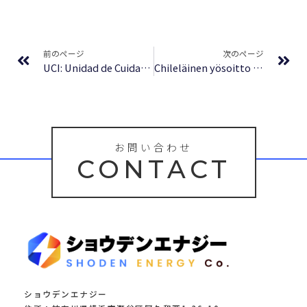
Prev
Ne
前のページ
次のページ
UCI: Unidad de Cuidados Intensivos para el Amor (9789587686470) : Download PDF
Chileläinen yösoitto – (PDF, EPUB, Ekirja)
お問い合わせ
CONTACT
ショウデンエナジー