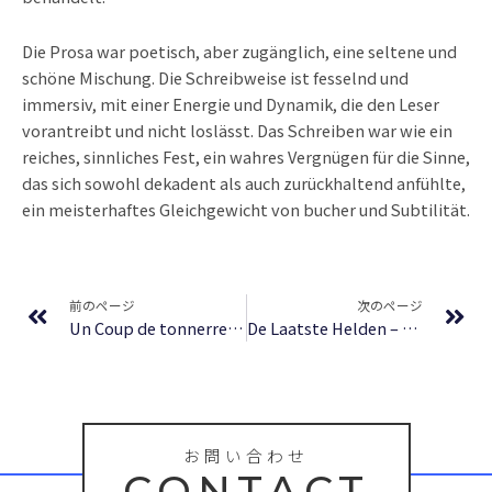
Die Prosa war poetisch, aber zugänglich, eine seltene und
schöne Mischung. Die Schreibweise ist fesselnd und
immersiv, mit einer Energie und Dynamik, die den Leser
vorantreibt und nicht loslässt. Das Schreiben war wie ein
reiches, sinnliches Fest, ein wahres Vergnügen für die Sinne,
das sich sowohl dekadent als auch zurückhaltend anfühlte,
ein meisterhaftes Gleichgewicht von bucher und Subtilität.
Prev
Ne
前のページ
次のページ
Un Coup de tonnerre et autres nouvelles : [E-Book PDF]
De Laatste Helden – Digitale literatuur gratis
お問い合わせ
CONTACT