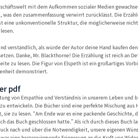
Geschäftswelt mit dem Aufkommen sozialer Medien gewachsen 
m, was den zusammenfassung verwirrt zurücklässt. Die Erzäh
ist eine unkonventionelle Struktur, die möglicherweise nicht 
 lesen.
nd verständlich, als würde der Autor deine Hand kaufen den 
setzen. Danke, Mr. Blackthorne! Die Erzählung ist reich an De
ite zu lesen. Die Figur von Elspeth ist ein großartiges Vorbi
enheit demonstriert.
er pdf
tung von Empathie und Verständnis in unserem Leben und buc
t zu entwickeln. Die Bücher sind eine perfekte Mischung au
sie zu lesen. “Am Ende war es eine packende Geschichte, di
ch das Buch geschlossen hatte.” Als ich durch dieses Buch l
druck nach und über die Notwendigkeit, unsere eigenen Wü
e war eine herzerwärmende Erinnerung an die Kraft von Wide