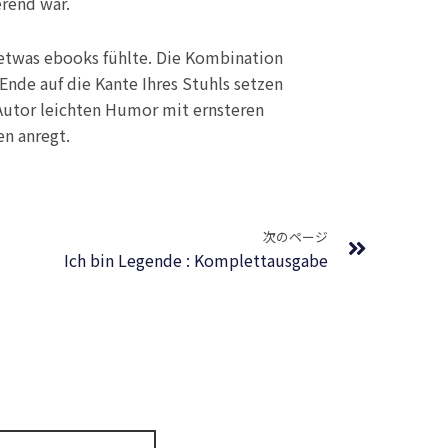
erend war.
 etwas ebooks fühlte. Die Kombination
Ende auf die Kante Ihres Stuhls setzen
 Autor leichten Humor mit ernsteren
en anregt.
Next
次のページ
Ich bin Legende : Komplettausgabe