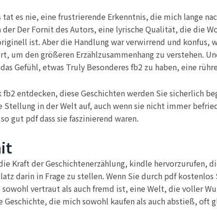
s tat es nie, eine frustrierende Erkenntnis, die mich lange n
der Der Fornit des Autors, eine lyrische Qualität, die die W
originell ist. Aber die Handlung war verwirrend und konfus, 
iert, um den größeren Erzählzusammenhang zu verstehen. Und
das Gefühl, etwas Truly Besonderes fb2 zu haben, eine rühr
k fb2 entdecken, diese Geschichten werden Sie sicherlich be
 Stellung in der Welt auf, auch wenn sie nicht immer befrie
o gut pdf dass sie faszinierend waren.
it
 die Kraft der Geschichtenerzählung, kindle hervorzurufen, d
atz darin in Frage zu stellen. Wenn Sie durch pdf kostenlo
 sowohl vertraut als auch fremd ist, eine Welt, die voller W
e Geschichte, die mich sowohl kaufen als auch abstieß, oft gl