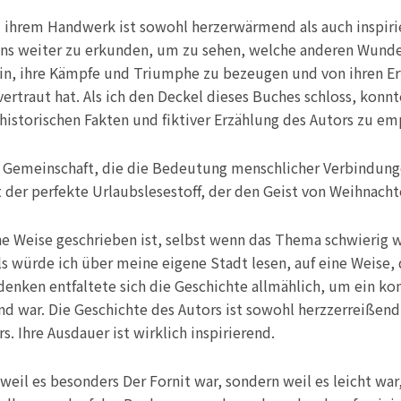
d ihrem Handwerk ist sowohl herzerwärmend als auch inspirie
ens weiter zu erkunden, um zu sehen, welche anderen Wunder s
sein, ihre Kämpfe und Triumphe zu bezeugen und von ihren Er
ertraut hat. Als ich den Deckel dieses Buches schloss, konnt
historischen Fakten und fiktiver Erzählung des Autors zu em
 Gemeinschaft, die die Bedeutung menschlicher Verbindunge
der perfekte Urlaubslesestoff, der den Geist von Weihnacht
che Weise geschrieben ist, selbst wenn das Thema schwierig w
als würde ich über meine eigene Stadt lesen, auf eine Weise, 
denken entfaltete sich die Geschichte allmählich, um ein ko
d war. Die Geschichte des Autors ist sowohl herzzerreißend
s. Ihre Ausdauer ist wirklich inspirierend.
 weil es besonders Der Fornit war, sondern weil es leicht war