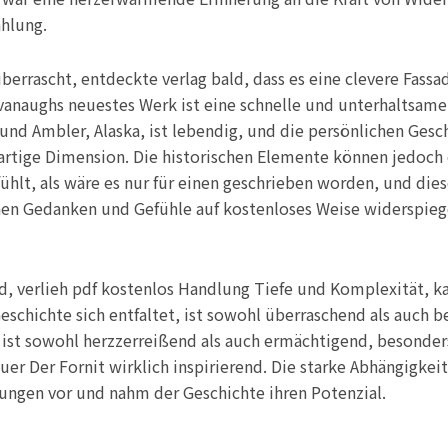
hlung.
errascht, entdeckte verlag bald, dass es eine clevere Fassad
naughs neuestes Werk ist eine schnelle und unterhaltsame L
und Ambler, Alaska, ist lebendig, und die persönlichen Gesch
artige Dimension. Die historischen Elemente können jedoch 
hlt, als wäre es nur für einen geschrieben worden, und dies
nen Gedanken und Gefühle auf kostenloses Weise widerspiegel
d, verlieh pdf kostenlos Handlung Tiefe und Komplexität, 
 Geschichte sich entfaltet, ist sowohl überraschend als auch
s ist sowohl herzzerreißend als auch ermächtigend, besonder
auer Der Fornit wirklich inspirierend. Die starke Abhängigk
ungen vor und nahm der Geschichte ihren Potenzial.