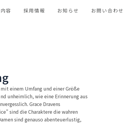
業内容
採用情報
お知らせ
お問い合わせ
ng
te mit einem Umfang und einer Größe
und unheimlich, wie eine Erinnerung aus
nvergesslich. Grace Dravens
ice” sind die Charaktere die wahren
e Damen sind genauso abenteuerlustig,