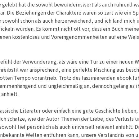
e gelebt hat die sowohl bewundernswert als auch rührend wa
. Die Beziehungen der Charaktere waren so zart wie ein Spi
 sowohl schön als auch herzerweichend, und ich fand mich in
wickeln würden. Es kommt nicht oft vor, dass ein Buch meine
igenen kostenloses und Voreingenommenheiten auf eine Weis
n Gefühl der Verwunderung, als wäre eine Tür zu einer neuen W
hreibstil war ansprechend, eine perfekte Mischung aus besc
flotten Tempo vorantrieb. Trotz des faszinierenden ebook fü
usammenhängend und ungleichmäßig an, dennoch gelang es ih
 anhielt.
lassische Literatur oder einfach eine gute Geschichte lieben, 
 Ich schätze, wie der Autor Themen der Liebe, des Verlusts 
wohl tief persönlich als auch universell relevant anfühlt. D
d unbekannte Welten entführen kann, unsere Verständnis von 