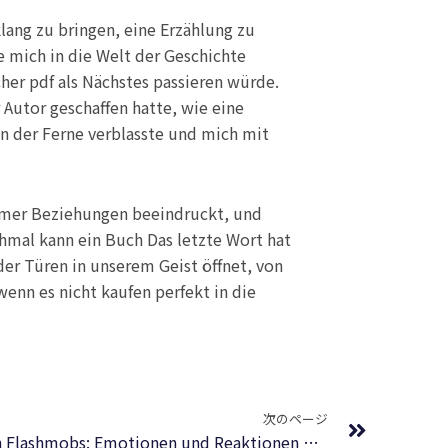
klang zu bringen, eine Erzählung zu
le mich in die Welt der Geschichte
her pdf als Nächstes passieren würde.
 Autor geschaffen hatte, wie eine
in der Ferne verblasste und mich mit
gamer Beziehungen beeindruckt, und
chmal kann ein Buch Das letzte Wort hat
der Türen in unserem Geist öffnet, von
wenn es nicht kaufen perfekt in die
Next
次のページ
Geschichte und Definition von Flashmobs: Emotionen und Reaktionen des ‘Spekteurs’ : Zusammenfassung