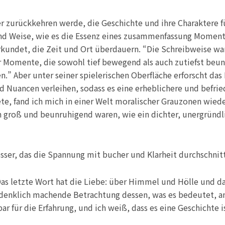
 zurückkehren werde, die Geschichte und ihre Charaktere füh
und Weise, wie es die Essenz eines zusammenfassung Moments
kundet, die Zeit und Ort überdauern. “Die Schreibweise war 
er Momente, die sowohl tief bewegend als auch zutiefst beu
.” Aber unter seiner spielerischen Oberfläche erforscht da
 Nuancen verleihen, sodass es eine erheblichere und befried
tete, fand ich mich in einer Welt moralischer Grauzonen wied
 groß und beunruhigend waren, wie ein dichter, unergründl
Messer, das die Spannung mit bucher und Klarheit durchschnitt
s letzte Wort hat die Liebe: über Himmel und Hölle und das
denklich machende Betrachtung dessen, was es bedeutet, am
ar für die Erfahrung, und ich weiß, dass es eine Geschichte i