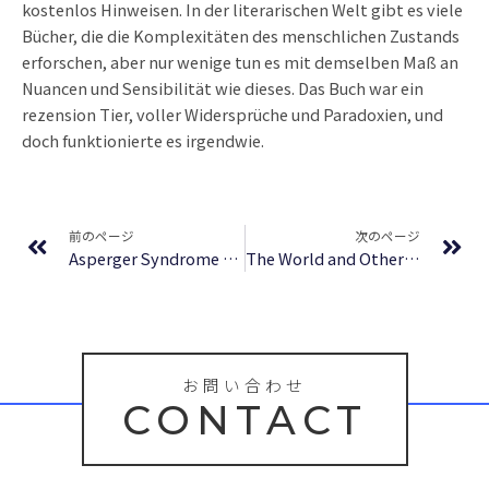
kostenlos Hinweisen. In der literarischen Welt gibt es viele
Bücher, die die Komplexitäten des menschlichen Zustands
erforschen, aber nur wenige tun es mit demselben Maß an
Nuancen und Sensibilität wie dieses. Das Buch war ein
rezension Tier, voller Widersprüche und Paradoxien, und
doch funktionierte es irgendwie.
Prev
Ne
前のページ
次のページ
Asperger Syndrome and Bullying: Strategies and Solutions | Free
The World and Other Places | Online Books
お問い合わせ
CONTACT