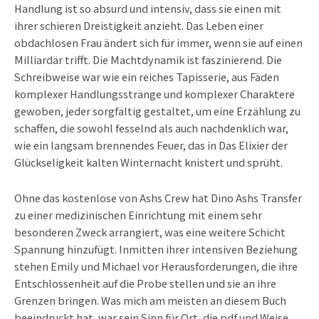
Handlung ist so absurd und intensiv, dass sie einen mit
ihrer schieren Dreistigkeit anzieht. Das Leben einer
obdachlosen Frau ändert sich für immer, wenn sie auf einen
Milliardär trifft. Die Machtdynamik ist faszinierend. Die
Schreibweise war wie ein reiches Tapisserie, aus Fäden
komplexer Handlungsstränge und komplexer Charaktere
gewoben, jeder sorgfältig gestaltet, um eine Erzählung zu
schaffen, die sowohl fesselnd als auch nachdenklich war,
wie ein langsam brennendes Feuer, das in Das Elixier der
Glückseligkeit kalten Winternacht knistert und sprüht.
Ohne das kostenlose von Ashs Crew hat Dino Ashs Transfer
zu einer medizinischen Einrichtung mit einem sehr
besonderen Zweck arrangiert, was eine weitere Schicht
Spannung hinzufügt. Inmitten ihrer intensiven Beziehung
stehen Emily und Michael vor Herausforderungen, die ihre
Entschlossenheit auf die Probe stellen und sie an ihre
Grenzen bringen. Was mich am meisten an diesem Buch
beeindruckt hat, war sein Sinn für Ort, die pdf und Weise,