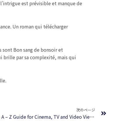
 l’intrigue est prévisible et manque de
stance. Un roman qui télécharger
s sont Bon sang de bonsoir et
i brille par sa complexité, mais qui
le.
Next
次のページ
5001 Nights At The Movies: An A – Z Guide for Cinema, TV and Video Viewers – Ebook Free Download