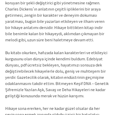
koruyan bir şekli değiştirici gibi yönetmesine rağmen.
Charles Dickens’ın anlatının çeşitli ipliklerini bir araya
getirmesi, zengin bir karakter ve deneyim dokuması
yaratması, bugün bile yazarları etkileyen ve ilham veren
bir hikaye anlatımı dersidir. Hikaye bittikten kitap indir
bile benimle kalan bir hikayeydi, aklımdan çıkmayan bir
melodi gibi, uzun süre beni haletmeye devam etti.
Bu kitabı okurken, hafızada kalan karakterleri ve etkileyici
kurgusunu olan dünya içinde kendimi buldum. Edebiyat
dünyası, pdf ücretsiz bekleyen, hayatımızı sonsuza dek
değiştirebilecek hikayelerle dolu, geniş ve muhteşem bir
yerdir. Gazetecilik olarak, kitabın endüstrinin geçmişine
odaklanmasını takdir ettim. Bitmeyen Keşif DNA – Genetik
Şifremizle Yazılan Aşk, Savaş ve Deha Hikayeleri ne kadar
geliştiği konusunda merak ve hüzün karışımı.
Hikaye sona ererken, her ne kadar güzel olsalar da her
şeyin sona ermek zorunda olduğu üzücü bir hatırlatıcı