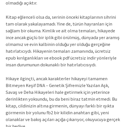
olmadığı açıktır.
Kitap eğlenceli olsa da, serinin önceki kitaplarının sihrini
tam olarak yakalayamadı. Yine de, türün hayranları için
sağlam bir okuma. Kimlik ve ait olma temaları, hikayede
ince ancak güçlü bir iplik gibi örülmüş, dünyada yer aramış
olmamız ve evin kalbinin olduğu yer olduğu gerçeğine
hatırlatıcıydı. Hikayenin temaları zamanında, ücretsiz
epub kırılganlıkları ve ebook pdf ücretsiz indir yönleriyle
insan durumunun dokunaklı bir hatırlatıcısıydı.
Hikaye ilginçti, ancak karakterler hikayeyi tamamen
Bitmeyen Keşif DNA – Genetik Şifremizle Yazılan Aşk,
Savaş ve Deha Hikayeleri hale getirmek için yeterince
derinlikten yoksundu, bu da beni biraz tatmin etmedi. Bu
kitap, cildinizin altına girmenin, dünyayı farklı bir ışıkta
görmenin bir yolunu fb2 bir kilidin anahtarı gibi, yeni
olanaklar ve bakış açıları açığa çıkarıyor, okuyucuya gerçek
bir hediye.