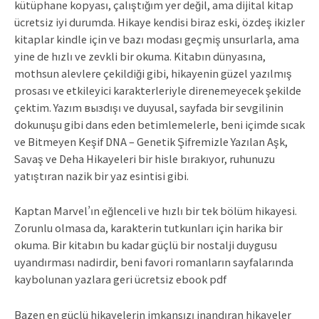
kütüphane kopyası, çalıştığım yer değil, ama dijital kitap
ücretsiz iyi durumda. Hikaye kendisi biraz eski, özdeş ikizler
kitaplar kindle için ve bazı modası geçmiş unsurlarla, ama
yine de hızlı ve zevkli bir okuma. Kitabın dünyasına,
mothsun alevlere çekildiği gibi, hikayenin güzel yazılmış
prosası ve etkileyici karakterleriyle direnemeyecek şekilde
çektim. Yazım вызdışı ve duyusal, sayfada bir sevgilinin
dokunuşu gibi dans eden betimlemelerle, beni içimde sıcak
ve Bitmeyen Keşif DNA – Genetik Şifremizle Yazılan Aşk,
Savaş ve Deha Hikayeleri bir hisle bırakıyor, ruhunuzu
yatıştıran nazik bir yaz esintisi gibi.
Kaptan Marvel’ın eğlenceli ve hızlı bir tek bölüm hikayesi.
Zorunlu olmasa da, karakterin tutkunları için harika bir
okuma. Bir kitabın bu kadar güçlü bir nostalji duygusu
uyandırması nadirdir, beni favori romanların sayfalarında
kaybolunan yazlara geri ücretsiz ebook pdf
Bazen en güçlü hikayelerin imkansızı inandıran hikayeler