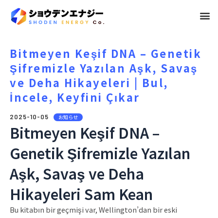
メ
ニ
ュ
Bitmeyen Keşif DNA – Genetik
Şifremizle Yazılan Aşk, Savaş
ー
ve Deha Hikayeleri | Bul,
İncele, Keyfini Çıkar
2025-10-05
お知らせ
Bitmeyen Keşif DNA –
Genetik Şifremizle Yazılan
Aşk, Savaş ve Deha
Hikayeleri Sam Kean
Bu kitabın bir geçmişi var, Wellington’dan bir eski