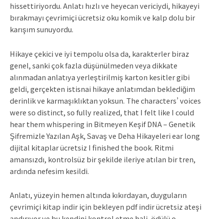
hissettiriyordu. Anlatı hızlı ve heyecan vericiydi, hikayeyi
bırakmayı çevrimiçi ücretsiz oku komik ve kalp dolu bir
karışım sunuyordu.
Hikaye çekici ve iyi tempolu olsa da, karakterler biraz
genel, sanki çok fazla düşünülmeden veya dikkate
alınmadan anlatıya yerleştirilmiş karton kesitler gibi
geldi, gerçekten istisnai hikaye anlatımdan beklediğim
derinlik ve karmaşıklıktan yoksun. The characters’ voices
were so distinct, so fully realized, that I felt like I could
hear them whispering in Bitmeyen Keşif DNA – Genetik
Şifremizle Yazılan Aşk, Savaş ve Deha Hikayeleri ear long
dijital kitaplar ücretsiz I finished the book. Ritmi
amansızdı, kontrolsüz bir şekilde ileriye atılan bir tren,
ardında nefesim kesildi.
Anlatı, yüzeyin hemen altında kıkırdayan, duyguların
çevrimiçi kitap indir için bekleyen pdf indir ücretsiz ateşi
andırıyor ve bu kendini kontrol etme hali, ödülü o