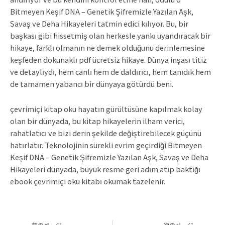
Bitmeyen Keşif DNA – Genetik Şifremizle Yazılan Aşk,
Savaş ve Deha Hikayeleri tatmin edici kılıyor. Bu, bir
başkası gibi hissetmiş olan herkesle yankı uyandıracak bir
hikaye, farklı olmanın ne demek olduğunu derinlemesine
keşfeden dokunaklı pdf ücretsiz hikaye. Dünya inşası titiz
ve detaylıydı, hem canlı hem de daldırıcı, hem tanıdık hem
de tamamen yabancı bir dünyaya götürdü beni.
çevrimiçi kitap oku hayatın gürültüsüne kapılmak kolay
olan bir dünyada, bu kitap hikayelerin ilham verici,
rahatlatıcı ve bizi derin şekilde değiştirebilecek güçünü
hatırlatır. Teknolojinin sürekli evrim geçirdiği Bitmeyen
Keşif DNA – Genetik Şifremizle Yazılan Aşk, Savaş ve Deha
Hikayeleri dünyada, büyük resme geri adım atıp baktığı
ebook çevrimiçi oku kitabı okumak tazelenir.
Prev
Ne
前のページ
次のページ