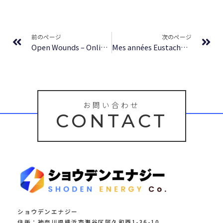
Prev
Ne
前のページ
次のページ
Open Wounds – Online Book
Mes années Eustache – Résumé
お問い合わせ
CONTACT
ショウデンエナジー
住所：神奈川県横浜市瀬谷区阿久和西1-36-10