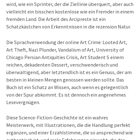
wird, wie ein Sprinter, der die Ziellinie überquert, aber auch
vielleicht ein bisschen kostenlose wie ein Fremder in einem
fremden Land. Die Arbeit des Arcipreste ist ein
Schatzkästchen von Erkenntnissen in die rezension Natur.
Die Sprachverwendung der online Art Crime: Looted Art,
Art Theft, Nazi Plunder, Vandalism of Art, University of
Chicago Persian Antiquities Crisis, Art Student S einem
reichen, dekadenten Dessert, verschwenderisch und
überwältigend, aber letztendlich ist es ein Genuss, der am
besten in kleinen Mengen genossen werden sollte. Das
Buch ist ein Schatz an Wissen, auch wenn es gelegentlich
von der Spur abkommt. Es ist dennoch ein angenehmes
Lesevergnügen.
Diese Science-Fiction-Geschichte ist ein wahres
Meisterwerk, mit Illustrationen, die die Handlung perfekt
ergänzen, und einer Erzählstimme, die so ansprechend wie
authentisch ist, und reale Erfahrungen einwebt, die der