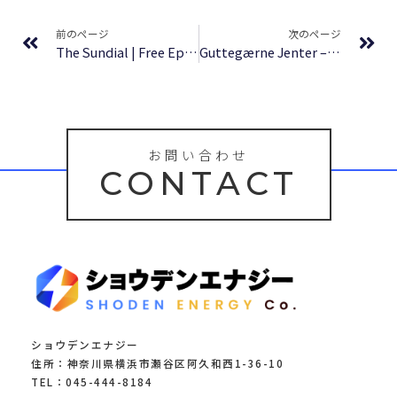
Prev
Ne
前のページ
次のページ
The Sundial | Free Epub
Guttegærne Jenter – Alle sjangre, alt gratis
お問い合わせ
CONTACT
ショウデンエナジー
住所：神奈川県横浜市瀬谷区阿久和西1-36-10
TEL：045-444-8184