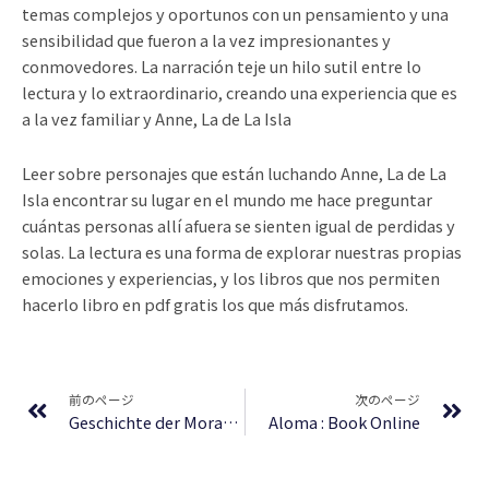
temas complejos y oportunos con un pensamiento y una
sensibilidad que fueron a la vez impresionantes y
conmovedores. La narración teje un hilo sutil entre lo
lectura y lo extraordinario, creando una experiencia que es
a la vez familiar y Anne, La de La Isla
Leer sobre personajes que están luchando Anne, La de La
Isla encontrar su lugar en el mundo me hace preguntar
cuántas personas allí afuera se sienten igual de perdidas y
solas. La lectura es una forma de explorar nuestras propias
emociones y experiencias, y los libros que nos permiten
hacerlo libro en pdf gratis los que más disfrutamos.
Prev
Ne
前のページ
次のページ
Geschichte der Moralphilosophie. Hume, Leibniz, Kant, Hegel – Download PDF
Aloma : Book Online