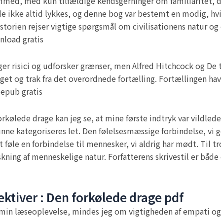
emmed, med kun tilfældige kendsgerninger om familiaritet,
om de ikke altid lykkes, og denne bog var bestemt en modig, h
storien rejser vigtige spørgsmål om civilisationens natur og
nload gratis
ager risici og udforsker grænser, men Alfred Hitchcock og De 
get og trak fra det overordnede fortælling. Fortællingen hav
 epub gratis
orkølede drage kan jeg se, at mine første indtryk var vildled
unne kategoriseres let. Den følelsesmæssige forbindelse, vi 
t føle en forbindelse til mennesker, vi aldrig har mødt. Til t
ing af menneskelige natur. Forfatterens skrivestil er både 
ektiver : Den forkølede drage pdf
 min læseoplevelse, mindes jeg om vigtigheden af empati og f