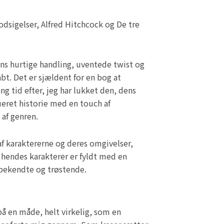
dsigelser, Alfred Hitchcock og De tre
ens hurtige handling, uventede twist og
bt. Det er sjældent for en bog at
g tid efter, jeg har lukket den, dens
ueret historie med en touch af
 af genren.
f karaktererne og deres omgivelser,
, hendes karakterer er fyldt med en
 bekendte og trøstende.
på en måde, helt virkelig, som en