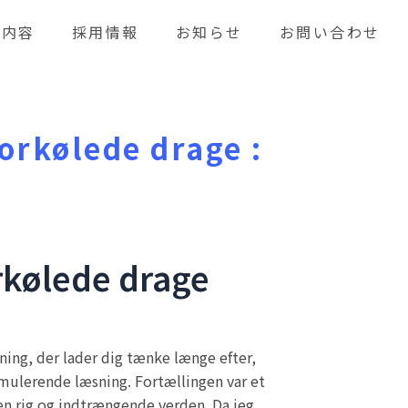
業内容
採用情報
お知らせ
お問い合わせ
forkølede drage :
orkølede drage
ing, der lader dig tænke længe efter,
timulerende læsning. Fortællingen var et
 en rig og indtrængende verden. Da jeg