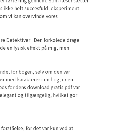
 der førte mig gennem. Som læser sætter
vis ikke helt succesfuld, eksperiment
 om vi kan overvinde vores
tre Detektiver : Den forkølede drage
de en fysisk effekt på mig, men
ende, for bogen, selv om den var
gør med karakterer i en bog, er en
rods for dens download gratis pdf var
elegant og tilgængelig, hvilket gør
orståelse, for det var kun ved at