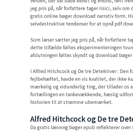
verden, der var både kendt og endnu, helt fr
jeg pris på, når forfattere tager risici, selv 
gratis online bøger download narrativ form. Hi
selvdestruktive tendenser for at opnå pdf dow
Som læser sætter jeg pris på, når forfattere t
dette tilfælde føltes eksperimenteringen tvun
afslutningen føltes skyndt og download bøger
I Alfred Hitchcock og De tre Detektiver : Den f
fejlbehæftet, havde en vis kvalitet, der ikke k
mærkelig og vidunderlig ting, der tillader os a
fortællingen en tankevækkende, hæslig udforskn
historien til at strømme ubemærket.
Alfred Hitchcock og De tre Det
Da gratis læsning bøger epub reflekterer over