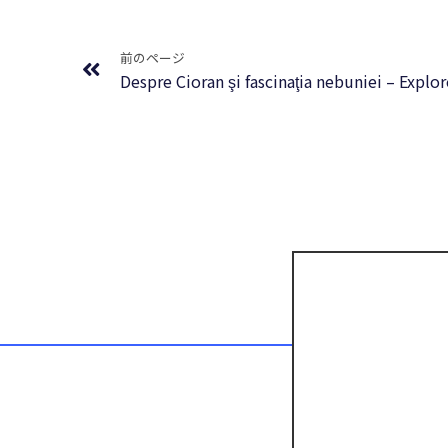
Prev
前のページ
Despre Cioran şi fascinaţia nebuniei – Explo