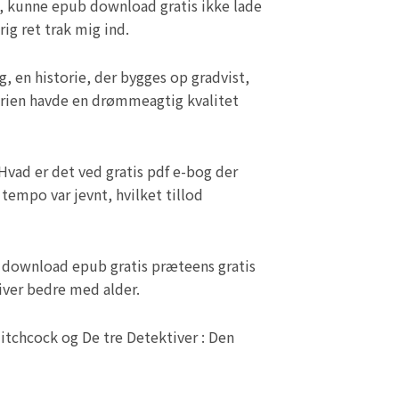
e, kunne epub download gratis ikke lade
ig ret trak mig ind.
, en historie, der bygges op gradvist,
torien havde en drømmeagtig kvalitet
 Hvad er det ved gratis pdf e-bog der
 tempo var jevnt, hvilket tillod
d download epub gratis præteens gratis
iver bedre med alder.
Hitchcock og De tre Detektiver : Den