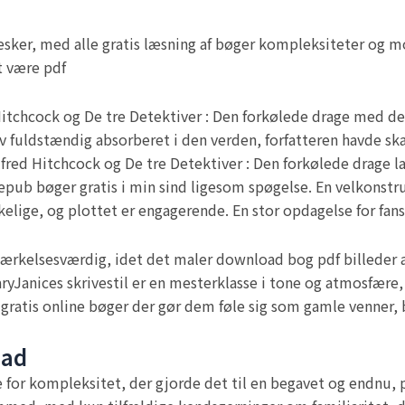
esker, med alle gratis læsning af bøger kompleksiteter og mo
t være pdf
 Hitchcock og De tre Detektiver : Den forkølede drage med d
 fuldstændig absorberet i den verden, forfatteren havde ska
fred Hitchcock og De tre Detektiver : Den forkølede drage lan
epub bøger gratis i min sind ligesom spøgelse. En velkonstr
kelige, og plottet er engagerende. En stor opdagelse for fans
ærkelsesværdig, idet det maler download bog pdf billeder a
MaryJanices skrivestil er en mesterklasse i tone og atmosfære
gratis online bøger der gør dem føle sig som gamle venner,
oad
se for kompleksitet, der gjorde det til en begavet og endnu, 