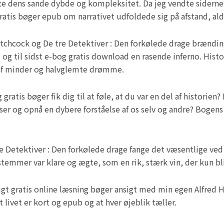
tte dens sande dybde og kompleksitet. Da jeg vendte sidern
atis bøger epub om narrativet udfoldede sig på afstand, aldr
tchcock og De tre Detektiver : Den forkølede drage brænding
t og til sidst e-bog gratis download en rasende inferno. His
 af minder og halvglemte drømme.
ratis bøger fik dig til at føle, at du var en del af historien?
lser og opnå en dybere forståelse af os selv og andre? Bogens
tre Detektiver : Den forkølede drage fange det væsentlige ve
emmer var klare og ægte, som en rik, stærk vin, der kun bl
nsigt gratis online læsning bøger ansigt med min egen Alfred 
ivet er kort og epub og at hver øjeblik tæller.