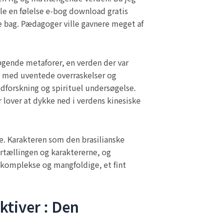
le en følelse e-bog download gratis
rne bag. Pædagoger ville gavnere meget af
øgende metaforer, en verden der var
t med uventede overraskelser og
udforskning og spirituel undersøgelse.
r lover at dykke ned i verdens kinesiske
e. Karakteren som den brasilianske
fortællingen og karaktererne, og
 komplekse og mangfoldige, et fint
ktiver : Den