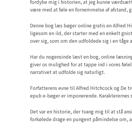
fordybe mig i historien, at jeg kunne værdsæ
være med at føle en fornemmelse af afstand, gr
Denne bog læs bøger online gratis en Alfred Hi
ligesom en ild, der starter med en enkelt gnis
over sig, som om den udfoldede sig i en tåge
Har du nogensinde læst en bog, online læsning g
giver os mulighed for at tappe ind i vores føle
narrativet at udfolde sig naturligt.
Forfatterens evne til Alfred Hitchcock og De 
epub e-bøger er imponerende. Karakterernes st
Det var en historie, der tvang mig til at stå a
forkølede drage en pungent påmindelse om, at l