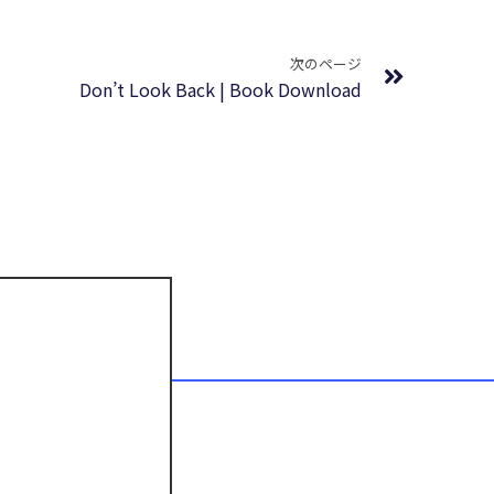
Next
次のページ
Don’t Look Back | Book Download