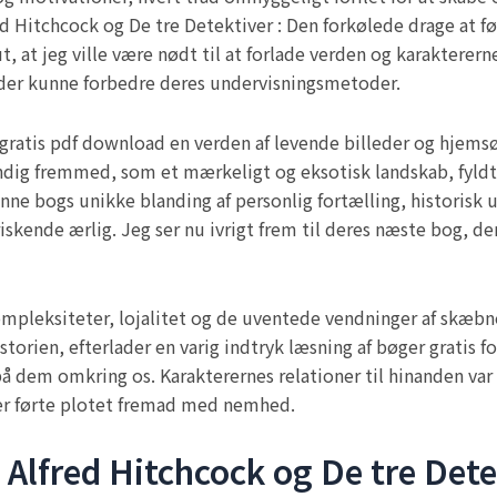
d Hitchcock og De tre Detektiver : Den forkølede drage at fø
slut, at jeg ville være nødt til at forlade verden og karaktere
 der kunne forbedre deres undervisningsmetoder.
d gratis pdf download en verden af levende billeder og hjems
ndig fremmed, som et mærkeligt og eksotisk landskab, fyld
nne bogs unikke blanding af personlig fortælling, historisk 
riskende ærlig. Jeg ser nu ivrigt frem til deres næste bog, de
mpleksiteter, lojalitet og de uventede vendninger af skæbn
storien, efterlader en varig indtryk læsning af bøger gratis 
å dem omkring os. Karakterernes relationer til hinanden var
, der førte plotet fremad med nemhed.
Alfred Hitchcock og De tre Dete