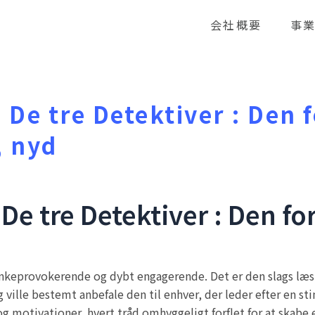
会社概要
事
 De tre Detektiver : Den 
, nyd
 De tre Detektiver : Den f
ankeprovokerende og dybt engagerende. Det er den slags læsn
g ville bestemt anbefale den til enhver, der leder efter en s
g motivationer, hvert tråd omhyggeligt forflet for at skabe