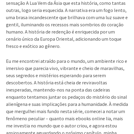
sensação A Lua Vem da Ásia que esta história, como tantas
outras, logo seria esquecida. A narrativa era um fogo lento,
uma brasa incandescente que brilhava com uma luz suave e
gentil, iluminando os recessos mais sombrios do coração
humano. A história de redenção é enriquecida por um
cenário único da Europa Oriental, adicionando um toque
fresco e exótico ao gênero.
Eu me encontrei atraído para o mundo, um ambiente rico e
imersivo que parecia vivo, vibrante e cheio de maravilhas,
seus segredos e mistérios esperando para serem
descobertos. A história está cheia de reviravoltas
inesperadas, mantendo-nos na ponta das cadeiras
enquanto tentamos juntar os pedaços do mistério do sinal
alienígena e suas implicações para a humanidade. À medida
que mergulhei mais fundo nesta série, comecei a notar um
fenômeno peculiar – quanto mais ebooks online lia, mais
me investia no mundo que o autor criou, e agora estou
ansiosamente aguardando o próximo capítulo, minha