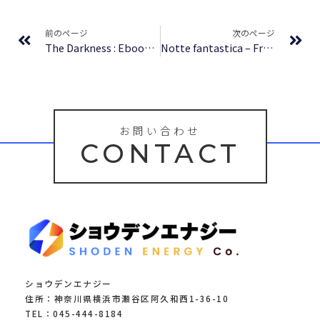
Prev
Ne
前のページ
次のページ
The Darkness : Ebook Free
Notte fantastica – Free Books PDF
お問い合わせ
CONTACT
ショウデンエナジー
住所：神奈川県横浜市瀬谷区阿久和西1-36-10
TEL：045-444-8184