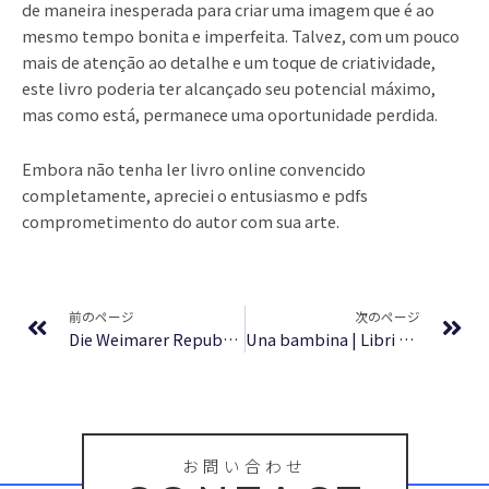
de maneira inesperada para criar uma imagem que é ao
mesmo tempo bonita e imperfeita. Talvez, com um pouco
mais de atenção ao detalhe e um toque de criatividade,
este livro poderia ter alcançado seu potencial máximo,
mas como está, permanece uma oportunidade perdida.
Embora não tenha ler livro online convencido
completamente, apreciei o entusiasmo e pdfs
comprometimento do autor com sua arte.
Prev
Ne
前のページ
次のページ
Die Weimarer Republik : Zusammenfassung
Una bambina | Libri Moderni
お問い合わせ