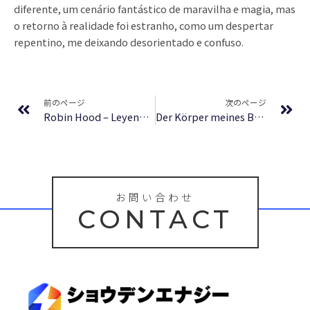
diferente, um cenário fantástico de maravilha e magia, mas
o retorno à realidade foi estranho, como um despertar
repentino, me deixando desorientado e confuso.
Prev
Ne
前のページ
次のページ
Robin Hood – Leyenda Inglesa : [PDF, EPUB]
Der Körper meines Bruders : E-book
お問い合わせ
CONTACT