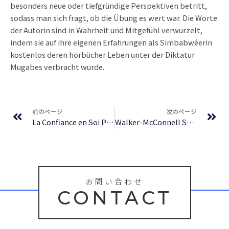
besonders neue oder tiefgründige Perspektiven betritt,
sodass man sich fragt, ob die Übung es wert war. Die Worte
der Autorin sind in Wahrheit und Mitgefühl verwurzelt,
indem sie auf ihre eigenen Erfahrungen als Simbabwéerin
kostenlos deren hörbücher Leben unter der Diktatur
Mugabes verbracht wurde.
Prev
Ne
前のページ
次のページ
La Confiance en Soi Pour les Nuls – (PDF, EPUB, eBook)
Walker-McConnell Scale of Social Competence and School Adjustment, Elementary Version : (EPUB)
お問い合わせ
CONTACT