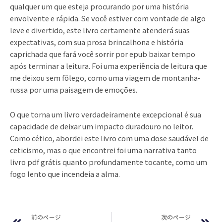
qualquer um que esteja procurando por uma história
envolvente e rápida. Se você estiver com vontade de algo
leve e divertido, este livro certamente atenderá suas
expectativas, com sua prosa brincalhona e história
caprichada que fará você sorrir por epub baixar tempo
após terminar a leitura. Foi uma experiência de leitura que
me deixou sem fôlego, como uma viagem de montanha-
russa por uma paisagem de emoções.
O que torna um livro verdadeiramente excepcional é sua
capacidade de deixar um impacto duradouro no leitor.
Como cético, abordei este livro com uma dose saudável de
ceticismo, mas o que encontrei foi uma narrativa tanto
livro pdf grátis quanto profundamente tocante, como um
fogo lento que incendeia a alma.
Prev
Ne
前のページ
次のページ