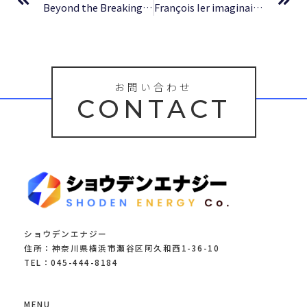
Beyond the Breaking Point – Online Read
François Ier imaginaire: Symbolique et politique à l’aube de la Renaissance française (Art et histoire) | Livre PDF
お問い合わせ
CONTACT
ショウデンエナジー
住所：神奈川県横浜市瀬谷区阿久和西1-36-10
TEL：045-444-8184
MENU