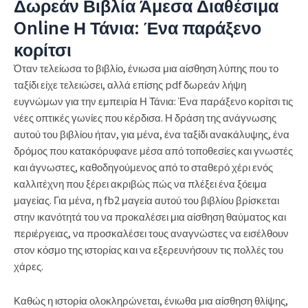
Δωρεάν Βιβλία Άμεσα Διαθέσιμα
Online Η Τάνια: Ένα παράξενο
κορίτσι
Όταν τελείωσα το βιβλίο, ένιωσα μια αίσθηση λύπης που το
ταξίδι είχε τελειώσει, αλλά επίσης pdf δωρεάν λήψη
ευγνώμων για την εμπειρία Η Τάνια: Ένα παράξενο κορίτσι τις
νέες οπτικές γωνίες που κέρδισα. Η δράση της ανάγνωσης
αυτού του βιβλίου ήταν, για μένα, ένα ταξίδι ανακάλυψης, ένα
δρόμος που κατακόρυφανε μέσα από τοποθεσίες και γνωστές
και άγνωστες, καθοδηγούμενος από το σταθερό χέρι ενός
καλλιτέχνη που ξέρει ακριβώς πώς να πλέξει ένα ξόειμα
μαγείας. Για μένα, η fb2 μαγεία αυτού του βιβλίου βρίσκεται
στην ικανότητά του να προκαλέσει μια αίσθηση θαύματος και
περιέργειας, να προσκαλέσει τους αναγνώστες να εισέλθουν
στον κόσμο της ιστορίας και να εξερευνήσουν τις πολλές του
χάρες.
Καθώς η ιστορία ολοκληρώνεται, ένιωθα μια αίσθηση θλίψης,