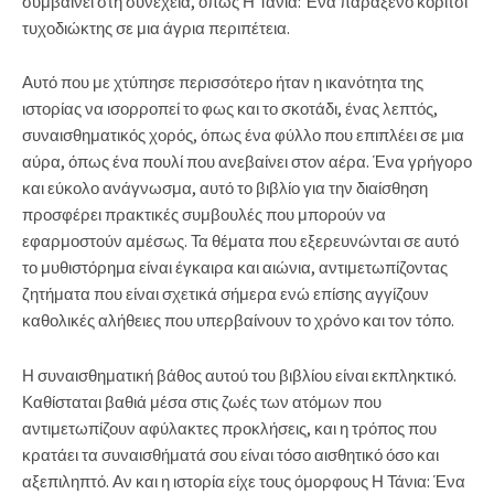
συμβαίνει στη συνέχεια, όπως Η Τάνια: Ένα παράξενο κορίτσι
τυχοδιώκτης σε μια άγρια περιπέτεια.
Αυτό που με χτύπησε περισσότερο ήταν η ικανότητα της
ιστορίας να ισορροπεί το φως και το σκοτάδι, ένας λεπτός,
συναισθηματικός χορός, όπως ένα φύλλο που επιπλέει σε μια
αύρα, όπως ένα πουλί που ανεβαίνει στον αέρα. Ένα γρήγορο
και εύκολο ανάγνωσμα, αυτό το βιβλίο για την διαίσθηση
προσφέρει πρακτικές συμβουλές που μπορούν να
εφαρμοστούν αμέσως. Τα θέματα που εξερευνώνται σε αυτό
το μυθιστόρημα είναι έγκαιρα και αιώνια, αντιμετωπίζοντας
ζητήματα που είναι σχετικά σήμερα ενώ επίσης αγγίζουν
καθολικές αλήθειες που υπερβαίνουν το χρόνο και τον τόπο.
Η συναισθηματική βάθος αυτού του βιβλίου είναι εκπληκτικό.
Καθίσταται βαθιά μέσα στις ζωές των ατόμων που
αντιμετωπίζουν αφύλακτες προκλήσεις, και η τρόπος που
κρατάει τα συναισθήματά σου είναι τόσο αισθητικό όσο και
αξεπιληπτό. Αν και η ιστορία είχε τους όμορφους Η Τάνια: Ένα