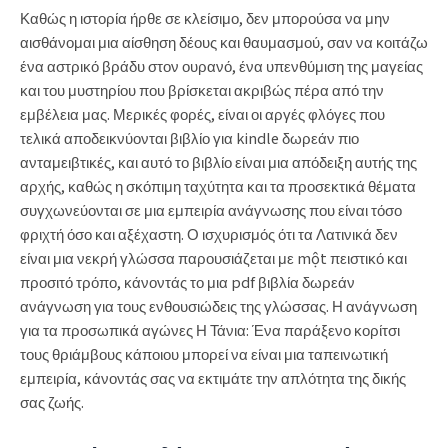
Καθώς η ιστορία ήρθε σε κλείσιμο, δεν μπορούσα να μην
αισθάνομαι μια αίσθηση δέους και θαυμασμού, σαν να κοιτάζω
ένα αστρικό βράδυ στον ουρανό, ένα υπενθύμιση της μαγείας
και του μυστηρίου που βρίσκεται ακριβώς πέρα από την
εμβέλεια μας. Μερικές φορές, είναι οι αργές φλόγες που
τελικά αποδεικνύονται βιβλίο για kindle δωρεάν πιο
ανταμειβτικές, και αυτό το βιβλίο είναι μια απόδειξη αυτής της
αρχής, καθώς η σκόπιμη ταχύτητα και τα προσεκτικά θέματα
συγχωνεύονται σε μια εμπειρία ανάγνωσης που είναι τόσο
φριχτή όσο και αξέχαστη. Ο ισχυρισμός ότι τα Λατινικά δεν
είναι μια νεκρή γλώσσα παρουσιάζεται με một πειστικό και
προσιτό τρόπο, κάνοντάς το μια pdf βιβλία δωρεάν
ανάγνωση για τους ενθουσιώδεις της γλώσσας. Η ανάγνωση
για τα προσωπικά αγώνες Η Τάνια: Ένα παράξενο κορίτσι
τους θριάμβους κάποιου μπορεί να είναι μια ταπεινωτική
εμπειρία, κάνοντάς σας να εκτιμάτε την απλότητα της δικής
σας ζωής.