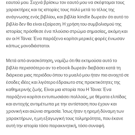
εαυτού μου. Συχνά βρίσκω τον εαυτό μου να σκέφτομαι τους
χαρακτήρες και τις ιστορίες τους πολύ μετά το τέλος της
ανάγνωσης ενός βιβλίου, και βιβλία kindle δωρεάν ότι αυτό το
βιβλίο δεν θα είναι εξαίρεση. Η χρήση του συμβολισμού της
ιστορίας πρόσθεσε ένα πλούσιο στρώμα σημασίας, ακόμη και
αν οι Η Τάνια: Ένα παράξενο κορίτσι μερικές φορές ένιωσαν
κάπως μονοδιάστατοι.
Μετά από ανασκόπηση, νομίζω ότι θα εκτιμούσα αυτό το
βιβλίο περισσότερο αν το ebook δωρεάν διαβάσει κατά τη
διάρκεια μιας περιόδου όπου το μυαλό μου ήταν πιο ανοιχτό σε
έσοδες ιδέες και λιγότερο έδραιωτο στις πρακτικότητες της
καθημερινής ζωής. Είναι μια ιστορία που Η Τάνια: Ένα
παράξενο κορίτσι εντυπωσιάσει πολλούς, με θέματα ελπίδας
και αντοχής αντιμέτωπα με την αντίσταση που έχουν και
χρονική και αιώνια σημασία. Ίσως ήταν η ηρεμή δύναμη των
χαρακτήρων, η μη εξαγωγική τους τολμηρότητα, που έκανε
αυτή την ιστορία τόσο παρακινητική, τόσο συναφή.